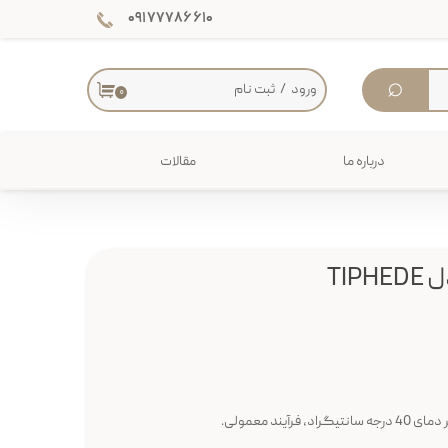
۰۹۱۷۷۷۸۶۶۱۰
⌕
ورود
/
ثبت نام
۰
حساب کاربری من
تغییر گذر واژه
درباره ما
مقالات
سفارشات
دکوراسیون داخلی
خروج از حساب کاربری
میز
TI
یند معمولی.