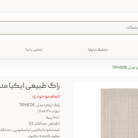
تخفیف‌دارها
تماس با ما
فرش
پخت و پز
 TIPHEDE
رایی
ترولی
م منزل
راگ طبیعی ایکیا مدل PHEDE
اتمام موجودی
راگ ایکیا مدل TIPHEDE
ابعاد ۱۲۰*۱۸۰
۱۰۰٪پنبه
انقباض حداکثر 5%
شستشو با ماشین لباسشویی، حداکثر دمای 40 درجه سانتیگراد، فرآ
سفید کننده نکنید.