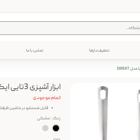
تخفیف‌دارها
تماس با ما
فرش
پخت و پز
رایی
ترولی
م منزل
ابزار آشپزی 3تایی ایکیا مدل DIREKT
اتمام موجودی
قابل شستشو در ماشین ظرفش
رنگ
: مشکی