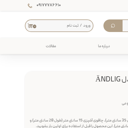
۰۹۱۷۷۷۸۶۶۱۰
⌕
ورود
/
ثبت نام
۰
حساب کاربری من
تغییر گذر واژه
درباره ما
مقالات
سفارشات
دکوراسیون داخلی
خروج از حساب کاربری
میز
وعی
شامل: چاقوی نان 23 سانتی متر (طول 35 سانتی متر)، چاقوی آشپزی 15 سانتی متر (طول 28 سانتی متر) و