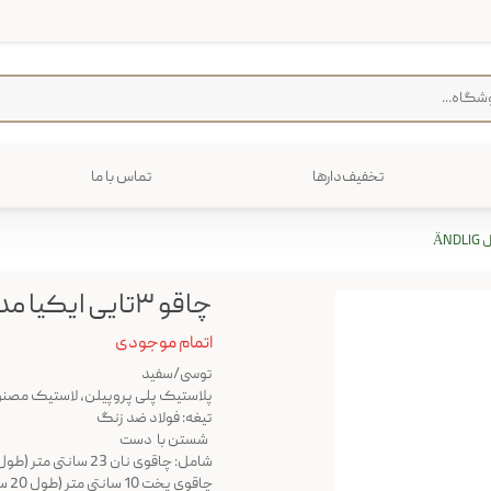
تخفیف‌دارها
تماس با ما
فرش
پخت و پز
رایی
ترولی
م منزل
چاقو ۳تایی ایکیا مدل ÄNDLIG
اتمام موجودی
توسی/سفید
پلاستیک پلی پروپیلن، لاستیک مصن
تیغه: فولاد ضد زنگ
شستن با دست
چاقوی پخت 10 سانتی متر (طول 20 سانتی متر). این محصول را قبل از استفاده برای اولین بار بشویید.