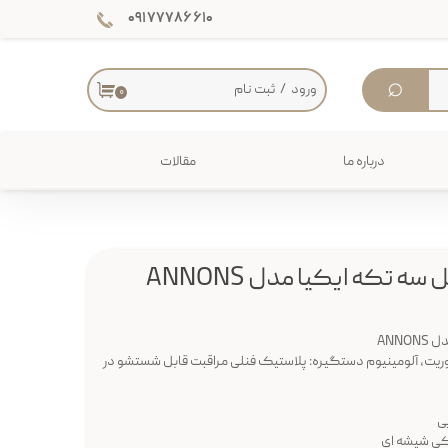
۰۹۱۷۷۷۸۶۶۱۰
⌕
ورود
/
ثبت نام
۰
حساب کاربری من
تغییر گذر واژه
درباره ما
مقالات
سفارشات
دکوراسیون داخلی
خروج از حساب کاربری
میز
 تکه ایکیا مدل ANNONS
ریت، آلومینیوم دستگیره: پلاستیک فنلی مراقبت قابل شستشو در
ی
یکی شیشه ای