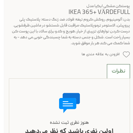
پوستکن مشکی ایکیا مدل
IKEA 365+ VÄRDEFULL
بدن: آلومینیوم، روکش کروم تیغه: فولاد ضد زنگ دسته: پلاستیک پلی
پروپیلن، الاستومر ترموپلاستیک مراقبت قابل شستشو در ماشین ظرفشویی.
درست کردن نوارهای تزیینی از خیار، هویج و کدو برای سالاد با این پوست کن
بسیار راحت است. شکل و جنس دسته به شما چسبندگی خوبی می دهد - به
شما کمک می کند هر بار موفق شوید.
افزودن به علاقه مندی ها
نظرات
هنوز نظری ثبت نشده
اولین نفری باشید که نظر می‌دهید