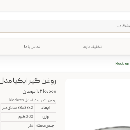
تخفیف‌دارها
تماس با ما
فرش
پخت و پز
رایی
ترولی
م منزل
روغن گیر ایکیا مدل lockren
۱,۲۱۰,۰۰۰ تومان
روغن گیر ایکیا مدل klockren
ابعاد
33x33x2 سانتی‌متر
وزن
200 گرم
جنس دسته
فلز