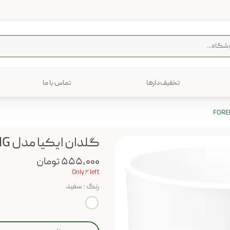
تخفیف‌دارها
تماس با ما
فرش
پخت و پز
رایی
ترولی
م منزل
گلدان ایکیا مدل FORENLIG
۵۵۵,۰۰۰ تومان
Only ۲ left
رنگ
: سفید