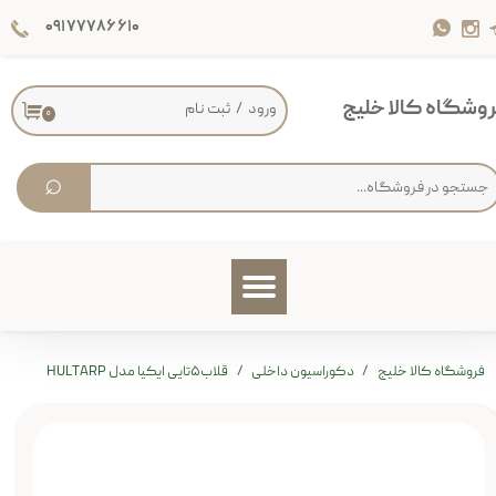
۰۹۱۷۷۷۸۶۶۱۰
حساب کاربری من
تغییر گذر واژه
وشگاه کالا خلیج
ورود
/
ثبت نام
۰
سفارشات
⌕
خروج از حساب کاربری
فروشگاه کالا خلیج
دکوراسیون داخلی
قلاب۵تایی ایکیا مدل HULTARP