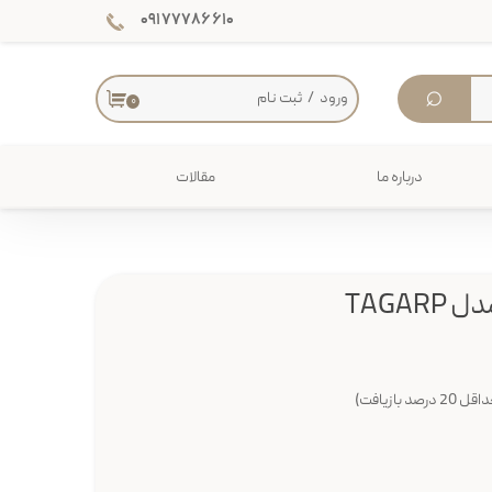
۰۹۱۷۷۷۸۶۶۱۰
⌕
ورود
/
ثبت نام
۰
حساب کاربری من
تغییر گذر واژه
درباره ما
مقالات
سفارشات
دکوراسیون داخلی
خروج از حساب کاربری
میز
TAGAR
ازیافت)