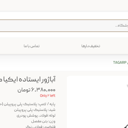
تخفیف‌دارها
تماس با ما
فرش
پخت و پز
T
رایی
ترولی
م منزل
آباژور ایستاده ایکیا مدل P
۶,۳۸۰,۰۰۰ تومان
Only ۲ left
پایه / لامپ: پلاستیک پلی پروپیلن (حداقل 20 درصد ب
شید: پلاستیک پلی پروپیلن
لوله: فولاد، پوشش پودری
وزن: بتن مفصل
فلکسی: فولاد، رنگ