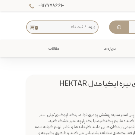
۰۹۱۷۷۷۸۶۶۱۰
⌕
ورود
/
ثبت نام
۰
حساب کاربری من
تغییر گذر واژه
درباره ما
مقالات
سفارشات
دکوراسیون داخلی
خروج از حساب کاربری
میز
ه ایکیا مدل HEKTAR
ی استر سایه: پوشش پودری فولاد، رنگ، اپوکسی/پلی استر
ننده ملایم پاک کنید. با یک پارچه تمیز خشک کنید.
دیمی از مکان هایی مانند کارخانه ها و تئاتر الهام گرفته شده
HEKTAR در کنار هم از فعالیت های مختلف پشتیبانی می کنند و ظاهری یکپارچه و