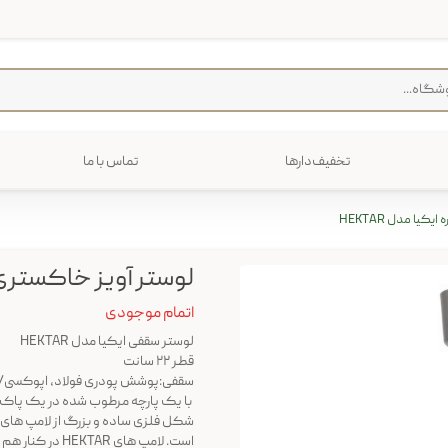
تخفیف‌دارها
تماس با ما
فرش
پخت و پز
کیا مدل HEKTAR
رایی
ترولی
م منزل
لوستر آویز خاکستری تیر
اتمام موجودی
لوستر سقفی ایکیا مدل HEKTAR
قطر ۲۲ سانت
سقفی:پوشش پودری فولاد، اپوکسی/پل
با یک پارچه مرطوب شده در یک پاک ک
شکل فلزی ساده و بزرگ از لامپ های ق
است. لامپ های 