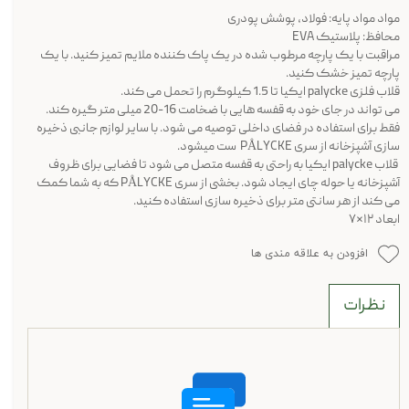
مواد مواد پایه: فولاد، پوشش پودری
محافظ: پلاستیک EVA
مراقبت با یک پارچه مرطوب شده در یک پاک کننده ملایم تمیز کنید. با یک
پارچه تمیز خشک کنید.
قلاب فلزی palycke ایکیا
تا 1.5 کیلوگرم را تحمل می کند.
می تواند در جای خود به قفسه هایی با ضخامت 16-20 میلی متر گیره کند.
فقط برای استفاده در فضای داخلی توصیه می شود. با سایر لوازم جانبی ذخیره
سازی آشپزخانه از سری PÅLYCKE ست میشود.
قلاب palycke ایکیا به راحتی به قفسه متصل می شود تا فضایی برای ظروف
آشپزخانه یا حوله چای ایجاد شود. بخشی از سری PÅLYCKE که به شما کمک
می کند از هر سانتی متر برای ذخیره سازی استفاده کنید.
ابعاد ۱۲*۷
افزودن به علاقه مندی ها
نظرات