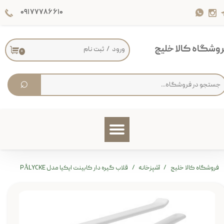
۰۹۱۷۷۷۸۶۶۱۰
حساب کاربری من
تغییر گذر واژه
وشگاه کالا خلیج
ورود
/
ثبت نام
۰
سفارشات
⌕
خروج از حساب کاربری
فروشگاه کالا خلیج
آشپزخانه
قلاب گیره دار کابینت ایکیا مدل PÅLYCKE