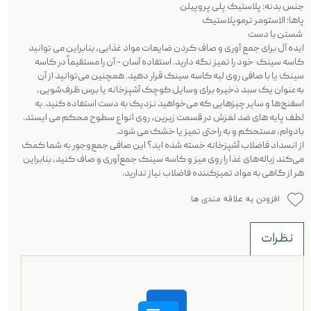
جنس بدنه: پلاستیک پلی پروپیلن
پاها: الاستومر ترموپلاستیک
شستن با دست
ایده آل برای جمع آوری و صاف کردن ضایعات مواد غذایی، بنابراین می توانید
کاسه سینک خود را تمیز نگه دارید. استفاده آسان - آن را مستقیماً در کاسه
سینک یا با صافی روی لبه کاسه سینک قرار دهید. همچنین می‌توانید از آن
به‌عنوان یک سبد ذخیره برای وسایل کوچک آشپزخانه یا برس ظرف‌شویی،
اسفنج‌ها و سایر چیزهایی که می‌خواهید نزدیک به دست استفاده کنید. به
لطف پایه های ضد لغزش در قسمت زیرین، روی انواع سطوح محکم می ایستد.
بادوام، مستحکم و به راحتی تمیز یا خشک می شود.
از انسداد فاضلاب آشپزخانه خسته شده اید؟ این صافی جمع‌وجور به شما کمک
می‌کند زباله‌های غذا را روی میز و کاسه سینک جمع‌آوری و صاف کنید، بنابراین
هر از گاهی به مواد تمیزکننده فاضلاب نیاز ندارید.
افزودن به علاقه مندی ها
نظرات