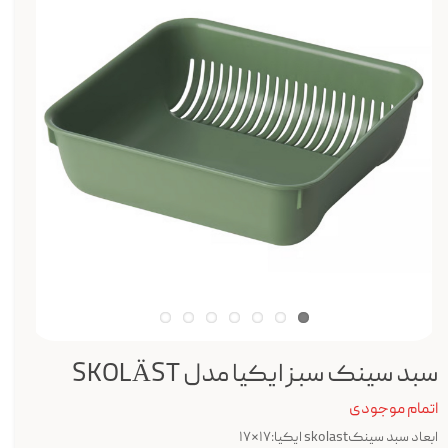
سبد سینک سبز ایکیا مدل SKOLÄST
اتمام موجودی
ابعاد سبد سینکskolast ایکیا:۱۷*۱۷