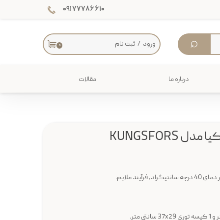
۰۹۱۷۷۷۸۶۶۱۰
⌕
ورود
/
ثبت نام
۰
حساب کاربری من
تغییر گذر واژه
درباره ما
مقالات
سفارشات
دکوراسیون داخلی
خروج از حساب کاربری
میز
آیند ملایم.