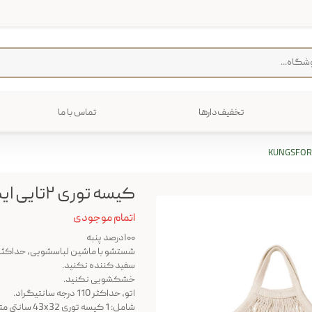
تخفیف‌دارها
تماس با ما
فرش
پخت و پز
رایی
ترولی
م منزل
کیسه توری ۲تایی ایکیا مدل KUNGSFORS
اتمام موجودی
۱۰۰درصد پنبه
شستشو با ماشین لباسشویی، حداکثر دمای 40 درجه سانتیگراد، فر
سفید کننده نکنید.
خشکشویی نکنید.
اتو، حداکثر 110 درجه سانتیگراد.
شامل: 1 کیسه توری 43x32 سانتی متر و 1 کیسه توری 37x29 سانتی متر.