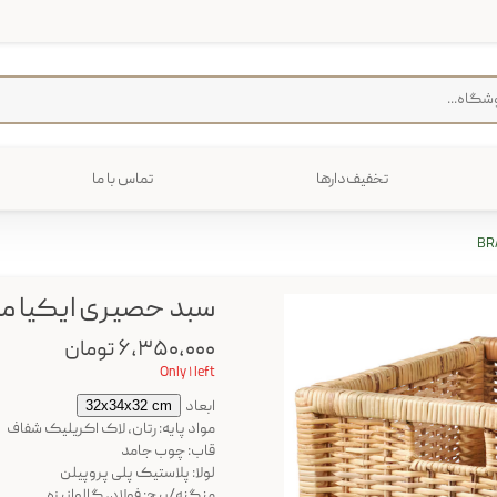
تخفیف‌دارها
تماس با ما
فرش
پخت و پز
رایی
ترولی
م منزل
سبد حصیری ایکیا مدل NÄS
۶,۳۵۰,۰۰۰ تومان
Only ۱ left
ابعاد
32x34x32 cm
مواد پایه: رتان، لاک اکریلیک شفاف
قاب: چوب جامد
لولا: پلاستیک پلی پروپیلن
منگنه/پیچ: فولاد، گالوانیزه