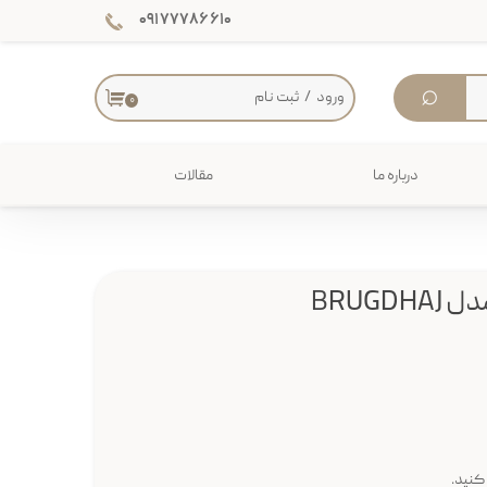
۰۹۱۷۷۷۸۶۶۱۰
⌕
ورود
/
ثبت نام
۰
حساب کاربری من
تغییر گذر واژه
درباره ما
مقالات
سفارشات
دکوراسیون داخلی
خروج از حساب کاربری
میز
BRUGD
کنید.