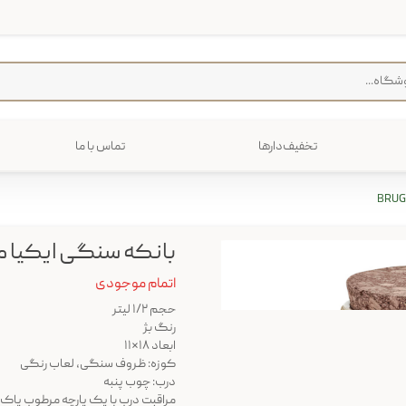
تخفیف‌دارها
تماس با ما
فرش
پخت و پز
رایی
ترولی
م منزل
بانکه سنگی ایکیا مدل HAJ
اتمام موجودی
حجم ۱/۲ لیتر
رنگ بژ
ابعاد ۱۸*۱۱
کوزه: ظروف سنگی، لعاب رنگی
درب: چوب پنبه
مراقبت درب با یک پارچه مرطوب پاک 