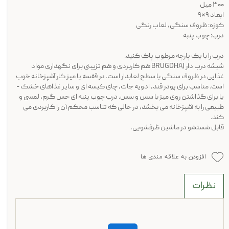
۳۰۰ میل
ابعاد ۹*۹
کوزه: ظروف سنگی، لعاب رنگی
درب: چوب پنبه
درب را با یک پارچه مرطوب پاک کنید.
شیشه درب دار BRUGDHAJ هم کاربردی و هم تزیینی برای نگهداری مواد
غذایی در ظروف سنگی با سطح لعابدار است. در قفسه یا میز کار آشپزخانه خوب
است. مناسب برای پودر قند، ادویه جات، چای کیسه ای و سایر غذاهای خشک -
یا برای گذاشتن روی میز با سس و سس. درب چوب پنبه ای حس گرم، لمسی و
طبیعی را به آشپزخانه می بخشد، در حالی که تناسب محکم آن را کاربردی می
کند.
قابل شستشو در ماشین ظرفشویی.
افزودن به علاقه مندی ها
نظرات