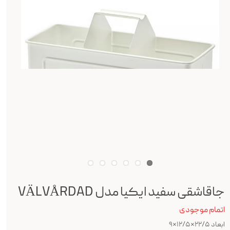
جاقاشقی سفید ایکیا مدل VÄLVÅRDAD
اتمام موجودی
ابعاد ۲۲/۵*۱۲/۵*۹