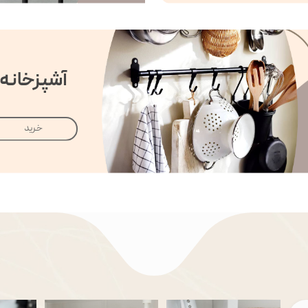
آشپزخانه
خرید