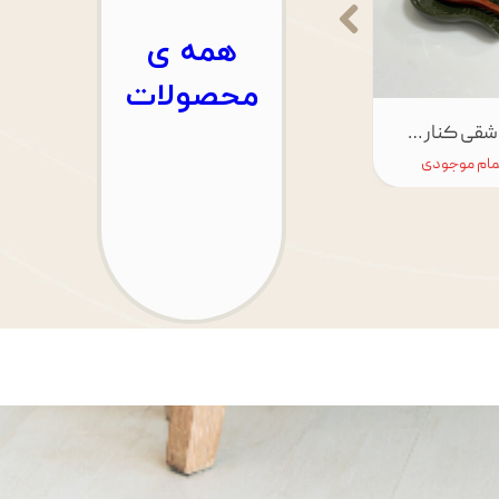
​همه ی
محصولات
زیر قاشقی کنار گاز وارداتی
مام موجودی