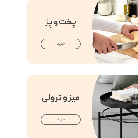
پخت و پز
خرید
میز و ترولی
خرید