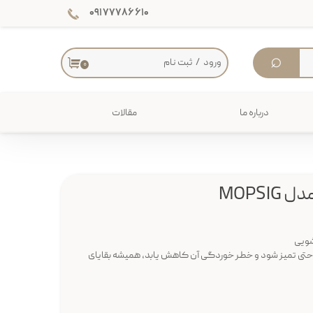
۰۹۱۷۷۷۸۶۶۱۰
⌕
ورود
/
ثبت نام
۰
حساب کاربری من
تغییر گذر واژه
درباره ما
مقالات
سفارشات
دکوراسیون داخلی
خروج از حساب کاربری
میز
MOPSI
شویی
راحتی تمیز شود و خطر خوردگی آن کاهش یابد، همیشه بقایای