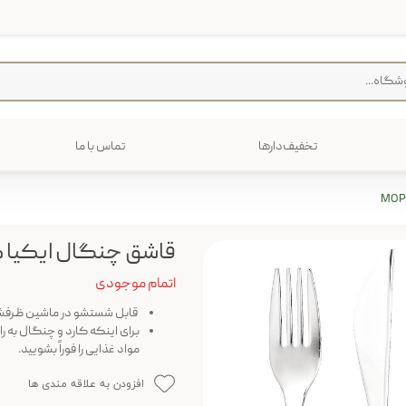
تخفیف‌دارها
تماس با ما
فرش
پخت و پز
رایی
ترولی
م منزل
قاشق چنگال ایکیا مدل G
اتمام موجودی
قابل شستشو در ماشین ظرف
برای اینکه کارد و چنگال به 
مواد غذایی را فوراً بشویید.
افزودن به علاقه مندی ها