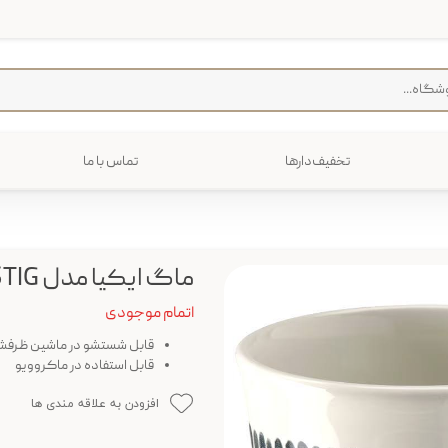
تخفیف‌دارها
تماس با ما
فرش
پخت و پز
رایی
ترولی
م منزل
ماگ ایکیا مدل FRIKOSTIG
اتمام موجودی
قابل شستشو در ماشین ظرفش
قابل استفاده در ماکروویو
افزودن به علاقه مندی ها