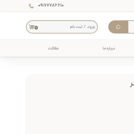
۰۹۱۷۷۷۸۶۶۱۰
⌕
ورود
/
ثبت نام
۰
حساب کاربری من
تغییر گذر واژه
درباره ما
مقالات
سفارشات
دکوراسیون داخلی
خروج از حساب کاربری
میز
ر