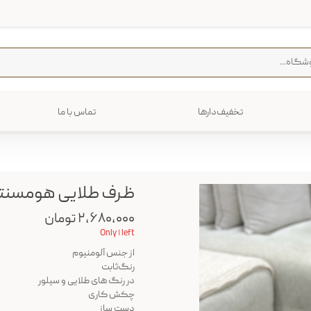
تخفیف‌دارها
تماس با ما
فرش
پخت و پز
رایی
ترولی
م منزل
ظرف طلایی هومسنت
۲,۶۸۰,۰۰۰ تومان
Only ۱ left
از جنس آلومنیوم
رنگ‌ثابت
در رنگ های طلایی و سیلور
چکش کاری
دست ساز