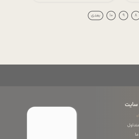
۸
۹
۱۰
بعدی
سایت
ه
متداول
ما