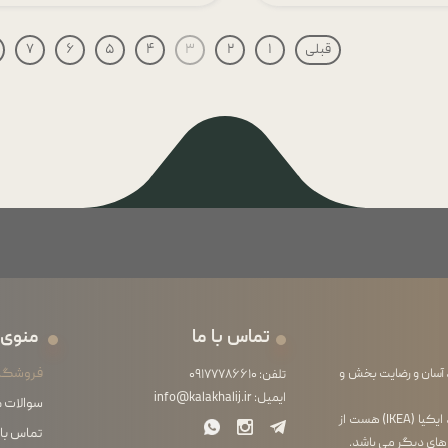
قبلی
۱
۲
۳
۴
۵
۶
۷
تماس با ما
منوی 
فروشگا
 آسان و رضایت بخش و
تلفن:
۰۹۱۷۷۷۸۶۶۱۰
ایمیل:
info@kalakhalij.ir
سوالات 
فروشگاه ما از آنجایی که خود واردکننده محصولات لوازم خانگی برند ایکیا (IKEA) هست از
تماس با 
 های دیگر می باشد.