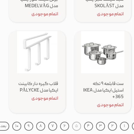
مدل SKOLÄST
مدل MEDELVÅG
اتمام موجودی
اتمام موجودی
ست قابلمه ۹ تکه
قلاب گیره دار کابینت
استیل ایکیا مدل IKEA
ایکیا مدل PÅLYCKE
365+
اتمام موجودی
اتمام موجودی
۱
۲
۳
۴
۵
۶
۷
۸
۹
۱۰
بعد